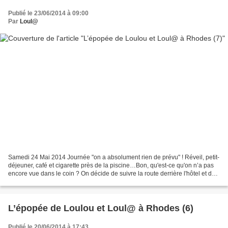
Publié le 23/06/2014 à 09:00
Par
Loul@
Samedi 24 Mai 2014 Journée "on a absolument rien de prévu" ! Réveil, petit-
déjeuner, café et cigarette près de la piscine…Bon, qu'est-ce qu'on n’a pas
encore vue dans le coin ? On décide de suivre la route derrière l'hôtel et de
marcher au petit bonheur...
L’épopée de Loulou et Loul@ à Rhodes (6)
Publié le 20/06/2014 à 17:43