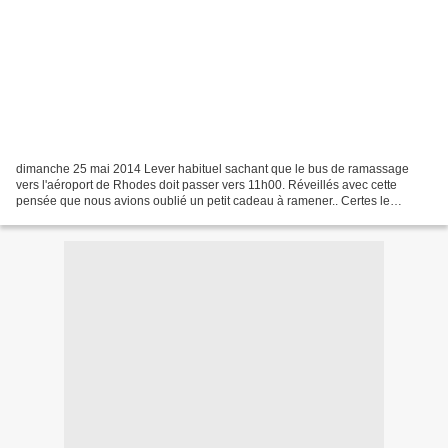
dimanche 25 mai 2014 Lever habituel sachant que le bus de ramassage
vers l'aéroport de Rhodes doit passer vers 11h00. Réveillés avec cette
pensée que nous avions oublié un petit cadeau à ramener.. Certes le
dimanche n'est bien évidemment pas le jour idéal...