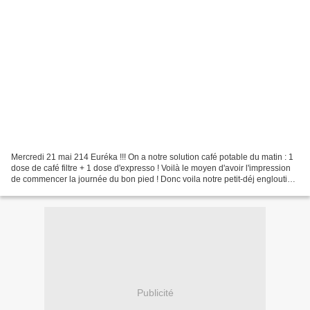
Mercredi 21 mai 214 Euréka !!! On a notre solution café potable du matin : 1
dose de café filtre + 1 dose d'expresso ! Voilà le moyen d'avoir l'impression
de commencer la journée du bon pied ! Donc voila notre petit-déj englouti
(dehors ce matin près...
Publicité