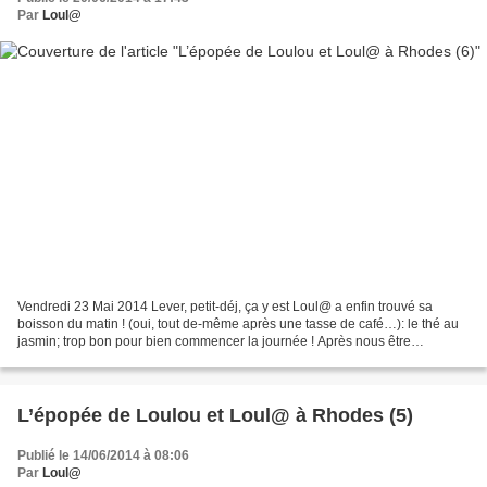
Par
Loul@
Vendredi 23 Mai 2014 Lever, petit-déj, ça y est Loul@ a enfin trouvé sa
boisson du matin ! (oui, tout de-même après une tasse de café…): le thé au
jasmin; trop bon pour bien commencer la journée ! Après nous être
demandé où nous n'avions pas encore été...
L’épopée de Loulou et Loul@ à Rhodes (5)
Publié le 14/06/2014 à 08:06
Par
Loul@