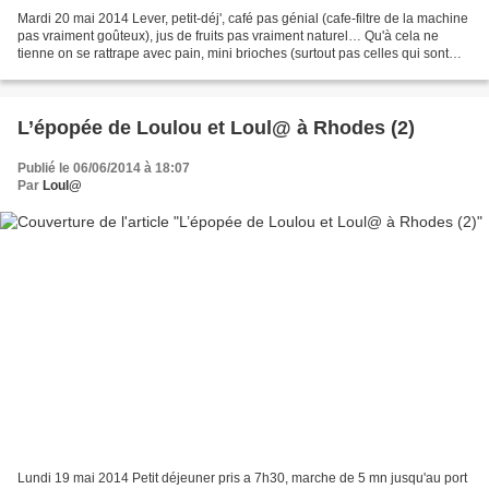
Mardi 20 mai 2014 Lever, petit-déj', café pas génial (cafe-filtre de la machine
pas vraiment goûteux), jus de fruits pas vraiment naturel… Qu'à cela ne
tienne on se rattrape avec pain, mini brioches (surtout pas celles qui sont
sucrées et qui sont fourrées...
L’épopée de Loulou et Loul@ à Rhodes (2)
Publié le 06/06/2014 à 18:07
Par
Loul@
Lundi 19 mai 2014 Petit déjeuner pris a 7h30, marche de 5 mn jusqu'au port