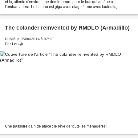
et la, attente d'environ une demie-heure pour le bus qui amène a
l’embarcadère. Le bateau est giga avec étage fermé avec fauteuils,
banquettes, tables, bar - assez chouette - et...
The colander reinvented by RMDLO (Armadillo)
Publié le 05/06/2014 à 07:20
Par
Loul@
Une passoire gain de place : le rêve de toute les ménagères!