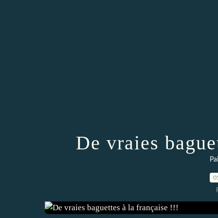
De vraies baguet
Pa
0