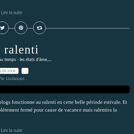
Lire la suite
 ralenti
au temps - les états d'âme.....
0.08.2008
…
Par Loulaoups
ogs fonctionne au ralenti en cette belle période estivale. Et
plètement fermé pour cause de vacance mais ralentira la
Lire la suite