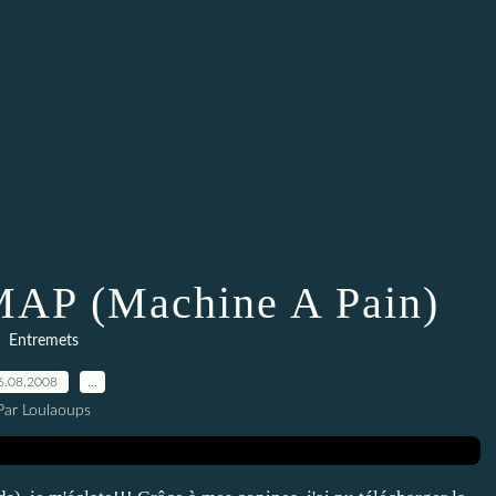
n MAP (Machine A Pain)
Entremets
6.08.2008
…
Par Loulaoups