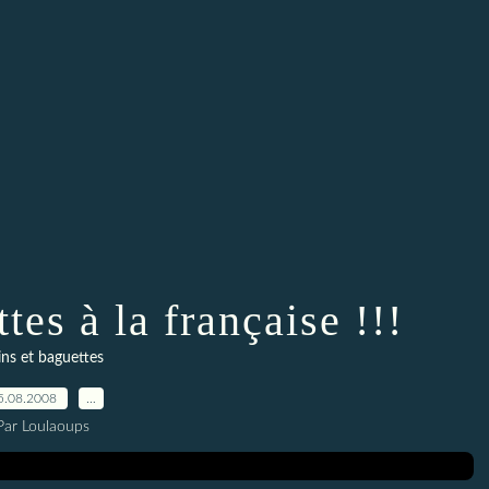
tes à la française !!!
ins et baguettes
5.08.2008
…
Par Loulaoups