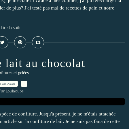
, je m'éclate!!! Grâce à mes copines, j'ai pu télécharger la
r de plus? J'ai testé pas mal de recettes de pain et notre
Lire la suite
 lait au chocolat
fitures et gelées
4.08.2008
…
Par Loulaoups
pèce de confiture. Jusqu'à présent, je ne m'étais attachée
n article sur la confiture de lait. Je ne suis pas fana de cette