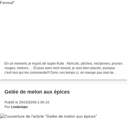
En ce moment, je reçois de super fruits : Abricots, pêches, nectarines, prunes
rouges, melons..... Et puis avec mon boulot, je suis bien placée, puisque
c'est moi qui les commande!!! Donc ces temps ci, on mange pas mal de
melon, mais c'est comme tout,...
Gelée de melon aux épices
Publié le 29/10/2008 à 06:10
Par
Loulaoups