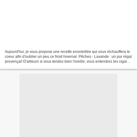
Aujourd'hui, je vous propose une recette ensoleillée qui vous réchauffera le
coeur afin d'oublier un peu ce froid hivernal. Pêches - Lavande : un pur régal
provençal! D'ailleurs si vous tendez bien l'oreille, vous entendrez les cigales
en ouvrant le pot.......