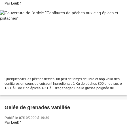
Par
Loul@
Quelques vieilles pêches flétries, un peu de temps de libre et hop voila des
confitures en cours de cuisson! Ingrédients : 1 Kg de pêches 800 gr de sucre
1/2 CàC de cinq épices 1/2 CàC d'agar-agar 1 belle grosse poignée de
pistaches entières Réalisation...
Gelée de grenades vanillée
Publié le 07/10/2009 à 19:30
Par
Loul@