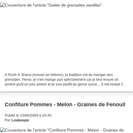
A Rosh A Shana (nouvel an hébreu), la tradition est de manger des
grenades. Perso, je n'en mange pas spécialement car je leur trouve un
arrière goût un peu amère et je suis plutôt du genre sucre.... Il me restait 3
grenades dont je ne savais pas trop...
Confiture Pommes - Melon - Graines de Fenouil
Publié le 23/06/2009 à 20:45
Par
Loulaoups