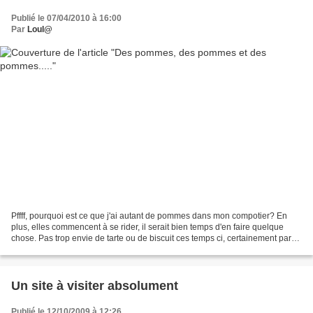
Publié le 07/04/2010 à 16:00
Par
Loul@
Pffff, pourquoi est ce que j'ai autant de pommes dans mon compotier? En
plus, elles commencent à se rider, il serait bien temps d'en faire quelque
chose. Pas trop envie de tarte ou de biscuit ces temps ci, certainement parce
qu'avec Pessah, je n'y ai...
Un site à visiter absolument
Publié le 12/10/2009 à 12:26