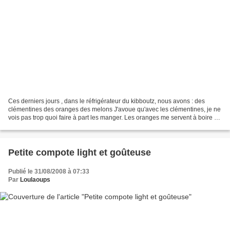
Ces derniers jours , dans le réfrigérateur du kibboutz, nous avons : des
clémentines des oranges des melons J'avoue qu'avec les clémentines, je ne
vois pas trop quoi faire à part les manger. Les oranges me servent à boire un
bon jus de fruit frais et...
Petite compote light et goûteuse
Publié le 31/08/2008 à 07:33
Par
Loulaoups