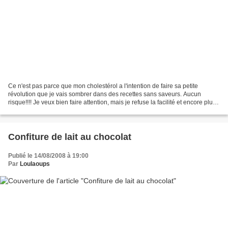
Ce n'est pas parce que mon cholestérol a l'intention de faire sa petite
révolution que je vais sombrer dans des recettes sans saveurs. Aucun
risque!!!! Je veux bien faire attention, mais je refuse la facilité et encore plus
la morosité, donc à moi de...
Confiture de lait au chocolat
Publié le 14/08/2008 à 19:00
Par
Loulaoups