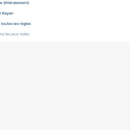
e (littéralement)
im Rayan
 toutes les règles
s les jeux vidéo
us choquant de Rockstar ? - Le scandale BULLY
e plus moche de Steam
du RÊVE tourne au CAUCHEMAR
pendant 8 heures
it… à tort
umiliés par un jeu vidéo
ire - Final Fantasy 8
ti un empire - Age of Empires
story DOFUS