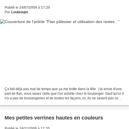
Publié le 24/07/2009 à 17:20
Par
Loulaoups
Ça fait déjà pas mal de temps que ça me trotte dans la tête : j'ai envie d'une
part de flan, vous savez celle que l'on achète chez le boulanger. Sauf qu'ici il
n'y a pas de boulangeries et de toutes les façons, ici, ils ne savent pas ce
que c'est le flan...
Mes petites verrines hautes en couleurs
Publié le 24/11/2008 à 17:35