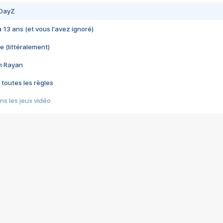
 DayZ
 a 13 ans (et vous l'avez ignoré)
e (littéralement)
im Rayan
 toutes les règles
s les jeux vidéo
us choquant de Rockstar ? - Le scandale BULLY
e plus moche de Steam
du RÊVE tourne au CAUCHEMAR
pendant 8 heures
it… à tort
umiliés par un jeu vidéo