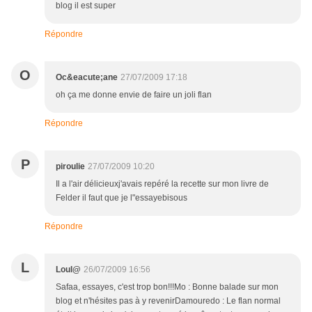
blog il est super
Répondre
O
Oc&eacute;ane
27/07/2009 17:18
oh ça me donne envie de faire un joli flan
Répondre
P
piroulie
27/07/2009 10:20
Il a l'air délicieuxj'avais repéré la recette sur mon livre de
Felder il faut que je l"essayebisous
Répondre
L
Loul@
26/07/2009 16:56
Safaa, essayes, c'est trop bon!!!Mo : Bonne balade sur mon
blog et n'hésites pas à y revenirDamouredo : Le flan normal