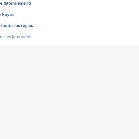
e (littéralement)
im Rayan
 toutes les règles
s les jeux vidéo
us choquant de Rockstar ? - Le scandale BULLY
e plus moche de Steam
du RÊVE tourne au CAUCHEMAR
pendant 8 heures
it… à tort
umiliés par un jeu vidéo
ire - Final Fantasy 8
ti un empire - Age of Empires
story DOFUS