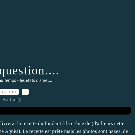
question....
au temps - les états d'âme.....
2.03.2010
…
Par Loul@
vrerai la recette du fondant à la crème de (d'ailleurs cette
ne Agnès). La recette est prête mais les photos sont nazes, de