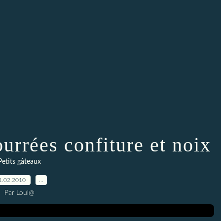
ourrées confiture et noix
Petits gâteaux
1.02.2010
…
Par Loul@